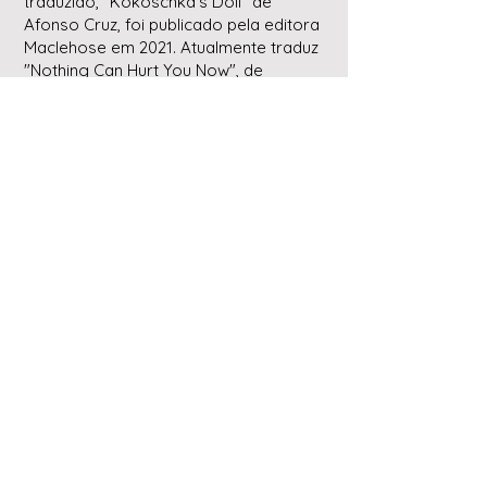
traduzido, "Kokoschka's Doll" de
Afonso Cruz, foi publicado pela editora
Maclehose em 2021. Atualmente traduz
"Nothing Can Hurt You Now", de
Simone Campos, a ser publicado no
início de 2023 pela Pushkin Vertigo. É
membro fundador da PELTA.
APOIE-NOS
Todos os direitos reservados
©2026 Portuguese in Translation Book Club