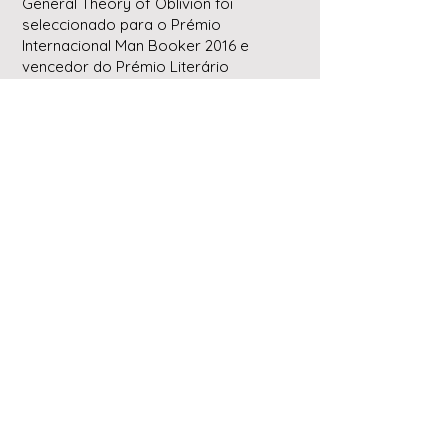
General Theory of Oblivion foi
seleccionado para o Prémio
Internacional Man Booker 2016 e
vencedor do Prémio Literário
Internacional de Dublin em 2017. Os
seus livros estão publicados em mais
de 30 línguas.
APOIE-NOS
Todos os direitos reservados
©2026 Portuguese in Translation Book Club